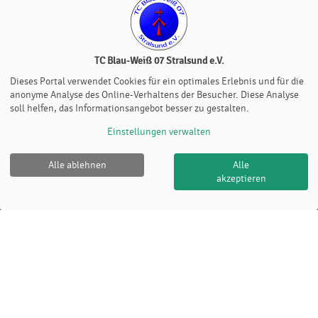
TC Blau-Weiß 07 Stralsund e.V.
Dieses Portal verwendet Cookies für ein optimales Erlebnis und für die
anonyme Analyse des Online-Verhaltens der Besucher. Diese Analyse
soll helfen, das Informationsangebot besser zu gestalten.
Einstellungen verwalten
Alle ablehnen
Alle
akzeptieren