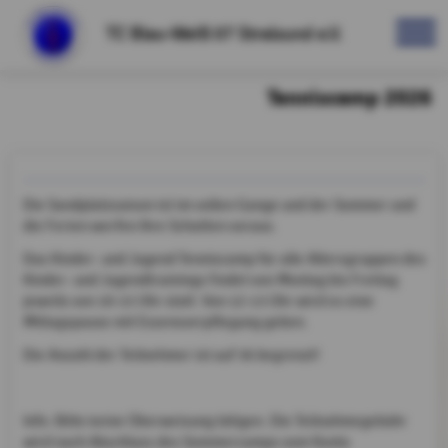
TC Blau-Weiß 07 Stralsund e.V.
Tenniscamp 2026
Die Sandplatzsaison ist im vollen Gange und der Sommer und
die Ferien werfen Ihre Schatten voraus.
Das Kinder- und Jugend Tenniscamp für alle Altersgruppen des
Kinder- und Jugendtrainings findet von Montag bis Freitag
jeweils von 10-15 Uhr statt. Von 12-13 Uhr wird es eine
Mittagspause mit Essensverpflegung geben.
Die Anzahl der Teilnehmer ist auf 36 begrenzt!
Info: Bitte keine Überweisung tätigen. Die Teilnahmegebühr
wird nach Abschluss des Sommercamps vom Konto