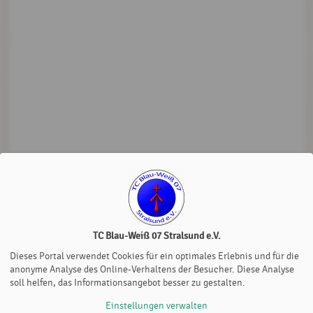
TC Blau-Weiß 07 Stralsund e.V.
Dieses Portal verwendet Cookies für ein optimales Erlebnis und für die
anonyme Analyse des Online-Verhaltens der Besucher. Diese Analyse
soll helfen, das Informationsangebot besser zu gestalten.
Einstellungen verwalten