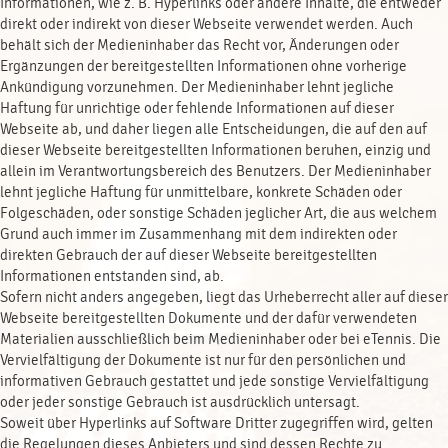
Informationen, wie z. B. Hyperlinks oder andere Inhalte, die entweder
direkt oder indirekt von dieser Webseite verwendet werden. Auch
behält sich der Medieninhaber das Recht vor, Änderungen oder
Ergänzungen der bereitgestellten Informationen ohne vorherige
Ankündigung vorzunehmen. Der Medieninhaber lehnt jegliche
Haftung für unrichtige oder fehlende Informationen auf dieser
Webseite ab, und daher liegen alle Entscheidungen, die auf den auf
dieser Webseite bereitgestellten Informationen beruhen, einzig und
allein im Verantwortungsbereich des Benutzers. Der Medieninhaber
lehnt jegliche Haftung für unmittelbare, konkrete Schäden oder
Folgeschäden, oder sonstige Schäden jeglicher Art, die aus welchem
Grund auch immer im Zusammenhang mit dem indirekten oder
direkten Gebrauch der auf dieser Webseite bereitgestellten
Informationen entstanden sind, ab.
Sofern nicht anders angegeben, liegt das Urheberrecht aller auf dieser
Webseite bereitgestellten Dokumente und der dafür verwendeten
Materialien ausschließlich beim Medieninhaber oder bei eTennis. Die
Vervielfältigung der Dokumente ist nur für den persönlichen und
informativen Gebrauch gestattet und jede sonstige Vervielfältigung
oder jeder sonstige Gebrauch ist ausdrücklich untersagt.
Soweit über Hyperlinks auf Software Dritter zugegriffen wird, gelten
die Regelungen dieses Anbieters und sind dessen Rechte zu