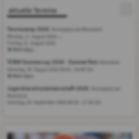
aktuelle Termine
Tenniscamp 2026
, Tennisplatz am Moorteich
Montag, 17. August 2026
bis
Freitag,
21. August 2026
Mehr dazu
TCBW Sommercup 2026 - Sommerfest
, Moorteich
Samstag, 29. August 2026
09:00 - 20:00 Uhr
Mehr dazu
Jugendvereinsmeisterschaft 2026
, Tennisplatz am
Moorteich
Samstag, 26. September 2026
09:30 - 17:30 Uhr