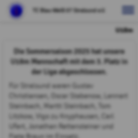
TC Blau-Weiß 07 Stralsund e.V.
U18m
Die Sommersaison 2025 hat unsere
U18m Mannschaft mit dem 3. Platz in
der Liga abgeschlossen.
Für Stralsund waren Gustav
Christiansen, Oscar Stabenow, Lennart
Steinbach, Martti Steinbach, Tom
Litzkow, Vigo zu Knyphausen, Carl
Ufert, Jonathan Rettensteiner und
Fiete Braun im Einsatz.