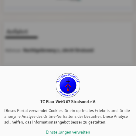
Anfahrt
Nachtigallenweg 1, 18439 Stralsund
Adresse:
Möchten Sie von
Google Map
bereitgestellte externe Inhalte
laden?
Ja
Immer
TC Blau-Weiß 07 Stralsund e.V.
Dieses Portal verwendet Cookies für ein optimales Erlebnis und für die
anonyme Analyse des Online-Verhaltens der Besucher. Diese Analyse
soll helfen, das Informationsangebot besser zu gestalten.
Einstellungen verwalten